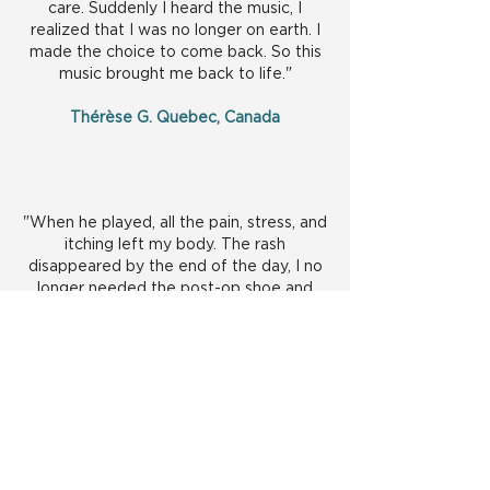
care. Suddenly I heard the music, I
realized that I was no longer on earth. I
made the choice to come back. So this
music brought me back to life."
Thérèse G. Quebec, Canada
"When he played, all the pain, stress, and
itching left my body. The rash
disappeared by the end of the day, I no
longer needed the post-op shoe and
walked without pain, and my stress was
gone."
Colleen M.
"Just as Robert and I were about to