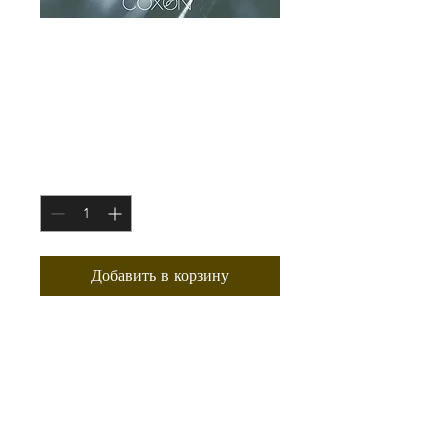
OBRA MAESTRA
PARA EL ALMA
INSPIRADA
Цена
597,00 $
Количество
*
Добавить в корзину
6-минутный* 6-минутный* канал
Роберта Коксона, специально
предназначенный для вас
Роберт Коксон играет в кости…